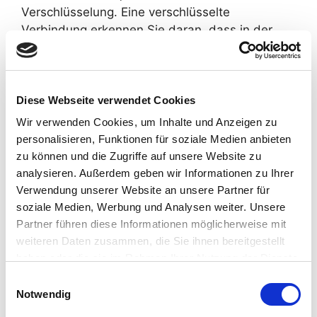
Verschlüsselung. Eine verschlüsselte
Verbindung erkennen Sie daran, dass in der
Adresszeile des Browsers statt einem „http://“
ein „https://“ steht und an dem Schloss-Symbol
in Ihrer Browserzeile.
Wenn die SSL- bzw. TLS-Verschlüsselung
Diese Webseite verwendet Cookies
aktiviert ist, können die Daten, die Sie an uns
Wir verwenden Cookies, um Inhalte und Anzeigen zu
übermitteln, nicht von Dritten mitgelesen
personalisieren, Funktionen für soziale Medien anbieten
werden.
zu können und die Zugriffe auf unsere Website zu
6.2 Datenerfassung beim Besuch der
analysieren. Außerdem geben wir Informationen zu Ihrer
Internetseite
Verwendung unserer Website an unsere Partner für
Bei der lediglich informatorischen Nutzung
soziale Medien, Werbung und Analysen weiter. Unsere
unserer Website, also wenn Sie sich nicht
Partner führen diese Informationen möglicherweise mit
registrieren oder uns anderweitig Informationen
weiteren Daten zusammen, die Sie ihnen bereitgestellt
haben oder die sie im Rahmen Ihrer Nutzung der Dienste
übermitteln, erheben wir nur solche Daten, die
gesammelt haben.
Ihr Browser an unseren Server übermittelt (in
Einwilligungsauswahl
Notwendig
sog. „Server-Logfiles“). Unsere Internetseite
erfasst mit jedem Aufruf einer Seite durch Sie